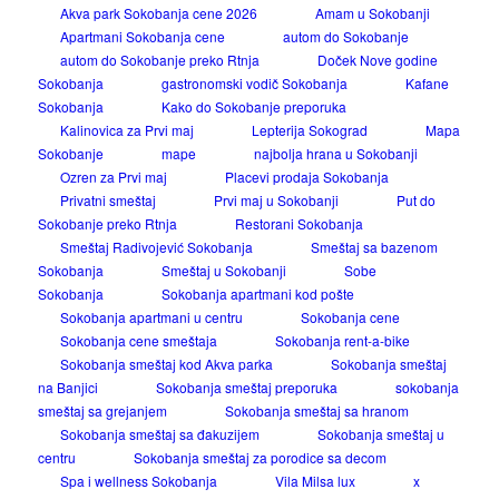
Akva park Sokobanja cene 2026
Amam u Sokobanji
Apartmani Sokobanja cene
autom do Sokobanje
autom do Sokobanje preko Rtnja
Doček Nove godine
Sokobanja
gastronomski vodič Sokobanja
Kafane
Sokobanja
Kako do Sokobanje preporuka
Kalinovica za Prvi maj
Lepterija Sokograd
Mapa
Sokobanje
mape
najbolja hrana u Sokobanji
Ozren za Prvi maj
Placevi prodaja Sokobanja
Privatni smeštaj
Prvi maj u Sokobanji
Put do
Sokobanje preko Rtnja
Restorani Sokobanja
Smeštaj Radivojević Sokobanja
Smeštaj sa bazenom
Sokobanja
Smeštaj u Sokobanji
Sobe
Sokobanja
Sokobanja apartmani kod pošte
Sokobanja apartmani u centru
Sokobanja cene
Sokobanja cene smeštaja
Sokobanja rent-a-bike
Sokobanja smeštaj kod Akva parka
Sokobanja smeštaj
na Banjici
Sokobanja smeštaj preporuka
sokobanja
smeštaj sa grejanjem
Sokobanja smeštaj sa hranom
Sokobanja smeštaj sa đakuzijem
Sokobanja smeštaj u
centru
Sokobanja smeštaj za porodice sa decom
Spa i wellness Sokobanja
Vila Milsa lux
x