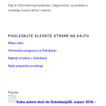
Sajt je informativnog karaktera i odgovornost za podatke o
smeštaju snose njihovi vlasnici.
POGLEDAJTE SLEDEĆE STRANE NA SAJTU
Mapa sajta
Vremenska prognoza za Sokobanju
Najbolji smeštaj u Sokobanji
Naša preporuka smeštaja
Popular
Kako autom doći do Sokobanje
20. април 2018. -