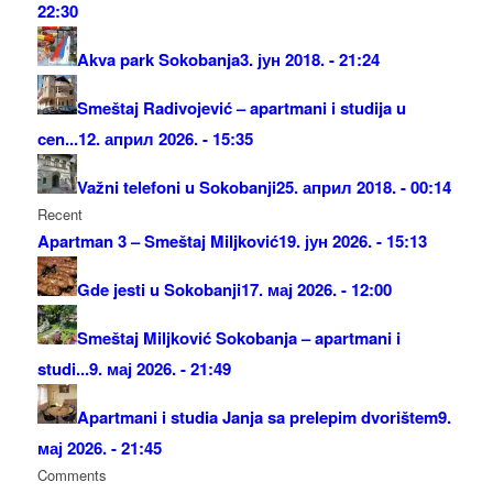
22:30
Akva park Sokobanja
3. јун 2018. - 21:24
Smeštaj Radivojević – apartmani i studija u
cen...
12. април 2026. - 15:35
Važni telefoni u Sokobanji
25. април 2018. - 00:14
Recent
Apartman 3 – Smeštaj Miljković
19. јун 2026. - 15:13
Gde jesti u Sokobanji
17. мај 2026. - 12:00
Smeštaj Miljković Sokobanja – apartmani i
studi...
9. мај 2026. - 21:49
Apartmani i studia Janja sa prelepim dvorištem
9.
мај 2026. - 21:45
Comments