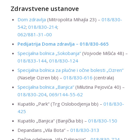
Zdravstvene ustanove
Dom zdravlja
(Mitropolita Mihajla 23) –
018/830-
542
;
018/830-214
;
062/881-31–00
Pedijatrija Doma zdravlja –
018/830-665
Specijalna bolnica „Sokobanja“
(Vojvode Mišića 48) –
018/833-144
,
018/830-124
Specijalna bolnica za plućne i očne bolesti „Ozren“
(Naselje Ozren bb) –
018/830-616
(centrala)
Specijalna bolnica „Banjica“
(Milutina Pejovića 40) –
018/830-204
,
069/144-55-62
Kupatilo „Park“ (Trg Oslobodjenja bb) –
018/830-
425
Kupatilo „Banjica“ (Banjička bb) –
018/830-150
Depandans „Vila Bota“ –
018/830-313
Dečije odeljenje „Vila Dalmacija“ –
018/830-724