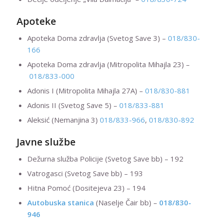
Apoteke
Apoteka Doma zdravlja (Svetog Save 3) –
018/830-
166
Apoteka Doma zdravlja (Mitropolita Mihajla 23) –
018/833-000
Adonis I (Mitropolita Mihajla 27A) –
018/830-881
Adonis II (Svetog Save 5) –
018/833-881
Aleksić (Nemanjina 3)
018/833-966
,
018/830-892
Javne službe
Dežurna služba Policije (Svetog Save bb) – 192
Vatrogasci (Svetog Save bb) – 193
Hitna Pomoć (Dositejeva 23) – 194
Autobuska stanica
(Naselje Čair bb) –
018/830-
946