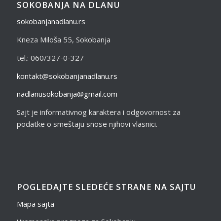
SOKOBANJA NA DLANU
sokobanjanadlanu.rs
Kneza Miloša 55, Sokobanja
tel.: 060/327-0-327
kontakt@sokobanjanadlanu.rs
nadlanusokobanja@gmail.com
Sajt je informativnog karaktera i odgovornost za
podatke o smeštaju snose njihovi vlasnici.
POGLEDAJTE SLEDEĆE STRANE NA SAJTU
Mapa sajta