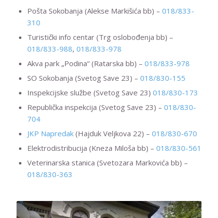
Pošta Sokobanja (Alekse Markišića bb) –
018/833-
310
Turistički info centar (Trg oslobođenja bb) –
018/833-988
,
018/833-978
Akva park „Podina“ (Ratarska bb) –
018/833-978
SO Sokobanja (Svetog Save 23) –
018/830-155
Inspekcijske službe (Svetog Save 23)
018/830-173
Republička inspekcija (Svetog Save 23) –
018/830-
704
JKP Napredak
(Hajduk Veljkova 22) –
018/830-670
Elektrodistribucija (Kneza Miloša bb) –
018/830-561
Veterinarska stanica (Svetozara Markovića bb) –
018/830-363