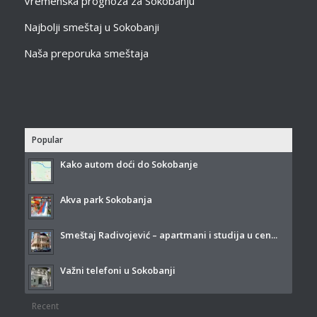
Vremenska prognoza za Sokobanju
Najbolji smeštaj u Sokobanji
Naša preporuka smeštaja
Popular
Kako autom doći do Sokobanje
Akva park Sokobanja
Smeštaj Radivojević – apartmani i studija u cen...
Važni telefoni u Sokobanji
Recent