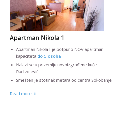
Apartman Nikola 1
Apartman Nikola I je potpuno NOV apartman
kapaciteta
do 5 osoba
Nalazi se u prizemlju novoizgrađene kuće
Radivojević
Smešten je stotinak metara od centra Sokobanje
Read more