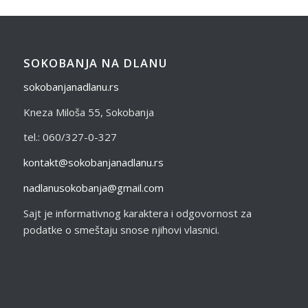
SOKOBANJA NA DLANU
sokobanjanadlanu.rs
Kneza Miloša 55, Sokobanja
tel.: 060/327-0-327
kontakt@sokobanjanadlanu.rs
nadlanusokobanja@gmail.com
Sajt je informativnog karaktera i odgovornost za
podatke o smeštaju snose njihovi vlasnici.