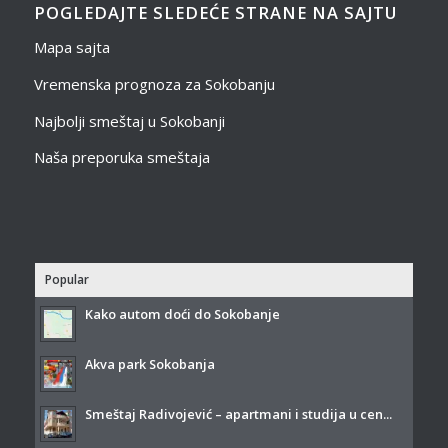
POGLEDAJTE SLEDEĆE STRANE NA SAJTU
Mapa sajta
Vremenska prognoza za Sokobanju
Najbolji smeštaj u Sokobanji
Naša preporuka smeštaja
Popular
Kako autom doći do Sokobanje
Akva park Sokobanja
Smeštaj Radivojević – apartmani i studija u cen...