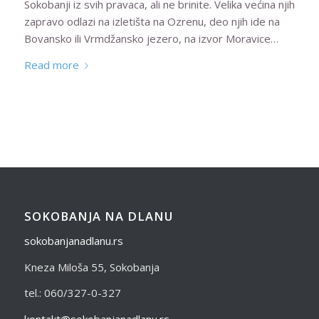
Sokobanji iz svih pravaca, ali ne brinite. Velika većina njih
zapravo odlazi na izletišta na Ozrenu, deo njih ide na
Bovansko ili Vrmdžansko jezero, na izvor Moravice…
Read more
SOKOBANJA NA DLANU
sokobanjanadlanu.rs
Kneza Miloša 55, Sokobanja
tel.: 060/327-0-327