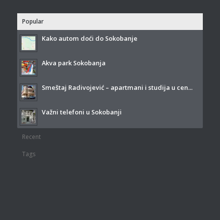
Popular
Kako autom doći do Sokobanje
Akva park Sokobanja
Smeštaj Radivojević – apartmani i studija u cen...
Važni telefoni u Sokobanji
Recent
Tags