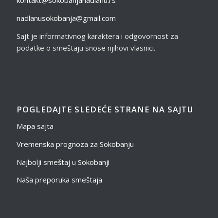
kontakt@sokobanjanadlanu.rs
nadlanusokobanja@gmail.com
Sajt je informativnog karaktera i odgovornost za
podatke o smeštaju snose njihovi vlasnici.
POGLEDAJTE SLEDEĆE STRANE NA SAJTU
Mapa sajta
Vremenska prognoza za Sokobanju
Najbolji smeštaj u Sokobanji
Naša preporuka smeštaja