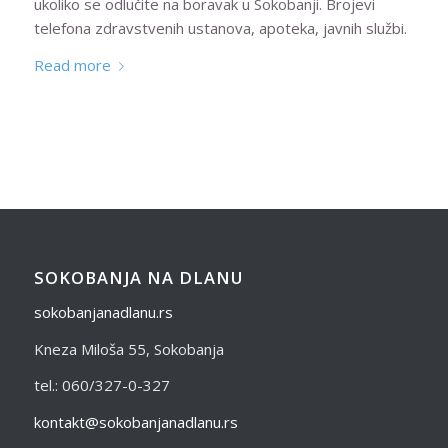
ukoliko se odlučite na boravak u Sokobanji. Brojevi
telefona zdravstvenih ustanova, apoteka, javnih službi.
Read more
SOKOBANJA NA DLANU
sokobanjanadlanu.rs
Kneza Miloša 55, Sokobanja
tel.: 060/327-0-327
kontakt@sokobanjanadlanu.rs