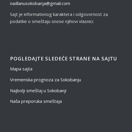
nadlanusokobanja@gmail.com
Sajt je informativnog karaktera i odgovornost za
podatke o smeštaju snose njihovi vlasnici.
POGLEDAJTE SLEDEĆE STRANE NA SAJTU
Mapa sajta
Vremenska prognoza za Sokobanju
Najbolji smeštaj u Sokobanji
Naša preporuka smeštaja