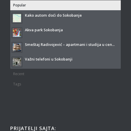
Popular
Kako autom doći do Sokobanje
Akva park Sokobanja
Smeštaj Radivojević – apartmani i studija u cen...
Važni telefoni u Sokobanji
Recent
Tags
PRIJATELJI SAJTA: