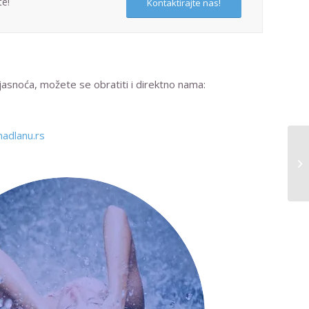
te!
Kontaktirajte nas!
ejasnoća, možete se obratiti i direktno nama:
adlanu.rs