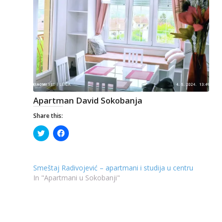
Apartman David Sokobanja
Share this:
Click
Click
to
to
share
share
on
on
Twitter
Facebook
(Opens
(Opens
Smeštaj Radivojević – apartmani i studija u centru
in
in
new
new
In "Apartmani u Sokobanji"
window)
window)