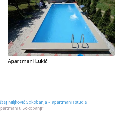
Apartmani Lukić
taj Miljković Sokobanja – apartmani i studia
Apartmani u Sokobanji"