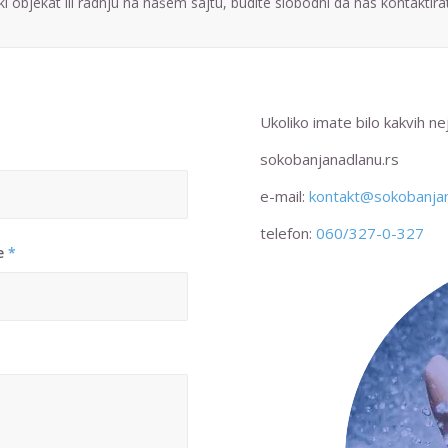
ki objekat ili radnju na našem sajtu, budite slobodni da nas kontaktira
Ukoliko imate bilo kakvih n
sokobanjanadlanu.rs
e-mail:
kontakt@sokobanjan
telefon:
060/327-0-327
ke
*