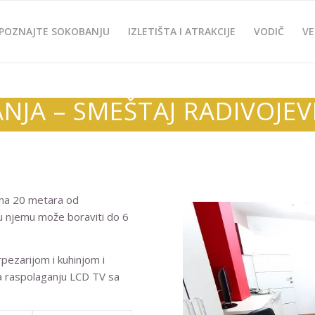
POZNAJTE SOKOBANJU
IZLETIŠTA I ATRAKCIJE
VODIČ
VE
NJA – SMEŠTAJ RADIVOJEV
 na 20 metara od
 u njemu može boraviti do 6
ezarijom i kuhinjom i
 raspolaganju LCD TV sa