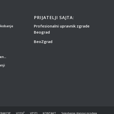
PRIJATELJI SAJTA:
Profesionalni upravnik zgrade
okobanje
Beograd
BeoZgrad
en...
anji
TRAKCIJE
VODIČ
VESTI
KONTAKT
Sokobanja stanovi prodaja