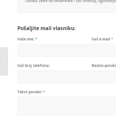
Ukoliko želite da reklamirate i Vaš smeštaj, ugostiteljs
Pošaljite mail vlasniku:
Vaše ime:
*
Vaš e-mail
*
Apartman Filip 1
Vaš broj telefona:
Naslov poru
Tekst poruke:
*