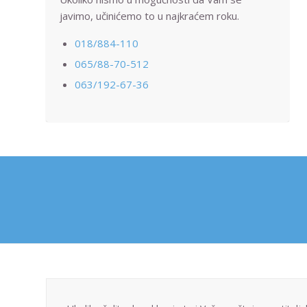
javimo, učinićemo to u najkraćem roku.
018/884-110
065/88-70-512
063/192-67-36