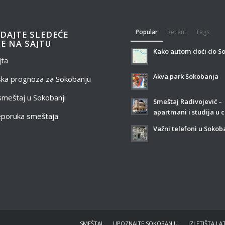
Popular
Recent
Tags
DAJTE SLEDEĆE
E NA SAJTU
Kako autom doći do S
jta
Akva park Sokobanja
ka prognoza za Sokobanju
 smeštaj u Sokobanji
Smeštaj Radivojević –
apartmani i studija u c
eporuka smeštaja
Važni telefoni u Sokob
SMEŠTAJ
UPOZNAJTE SOKOBANJU
IZLETIŠTA I A