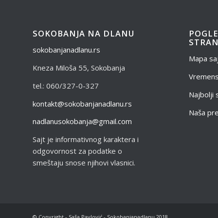
SOKOBANJA NA DLANU
POGLE
STRAN
sokobanjanadlanu.rs
Mapa sa
Kneza Miloša 55, Sokobanja
Vremens
tel.: 060/327-0-327
Najbolji
kontakt@sokobanjanadlanu.rs
Naša pr
nadlanusokobanja@gmail.com
Sajt je informativnog karaktera i
odgovornost za podatke o
smeštaju snose njihovi vlasnici.
© Copyright - Saša Pavlović - Sokobanjanadlanu 2018.