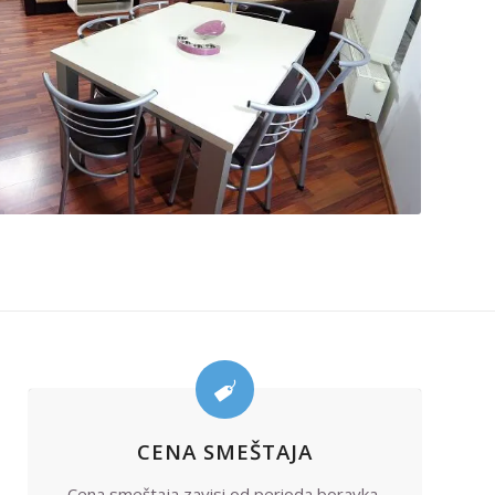
CENA SMEŠTAJA
Cena smeštaja zavisi od perioda boravka.