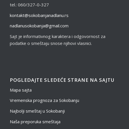
tel.: 060/327-0-327
kontakt@sokobanjanadlanu.rs
nadlanusokobanja@gmail.com
Sajt je informativnog karaktera i odgovornost za
podatke o smeštaju snose njihovi vlasnici.
POGLEDAJTE SLEDEĆE STRANE NA SAJTU
Mapa sajta
Vremenska prognoza za Sokobanju
Najbolji smeštaj u Sokobanji
Naša preporuka smeštaja