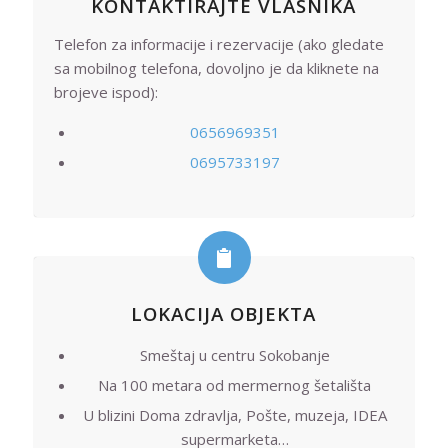
KONTAKTIRAJTE VLASNIKA
Telefon za informacije i rezervacije (ako gledate
sa mobilnog telefona, dovoljno je da kliknete na
brojeve ispod):
0656969351
0695733197
LOKACIJA OBJEKTA
Smeštaj u centru Sokobanje
Na 100 metara od mermernog šetališta
U blizini Doma zdravlja, Pošte, muzeja, IDEA
supermarketa…