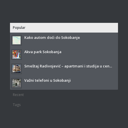
Popular
Kako autom doći do Sokobanje
Akva park Sokobanja
Smeštaj Radivojević – apartmani i studija u cen...
Važni telefoni u Sokobanji
Recent
Tags