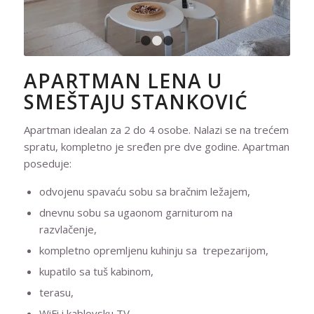
1
2
3
APARTMAN LENA U
SMEŠTAJU STANKOVIĆ
Apartman idealan za 2 do 4 osobe. Nalazi se na trećem
spratu, kompletno je sređen pre dve godine. Apartman
poseduje:
odvojenu spavaću sobu sa bračnim ležajem,
dnevnu sobu sa ugaonom garniturom na
razvlačenje,
kompletno opremljenu kuhinju sa trepezarijom,
kupatilo sa tuš kabinom,
terasu,
WiFi i kablovsku TV,