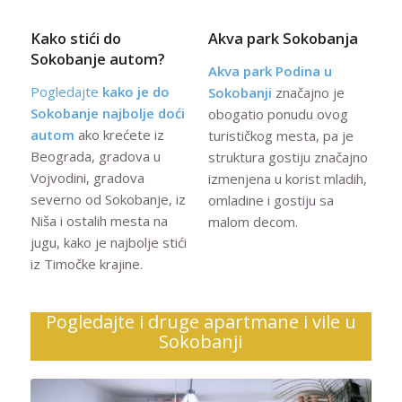
Kako stići do
Akva park Sokobanja
Sokobanje autom?
Akva park Podina u
Pogledajte
kako je do
Sokobanji
značajno je
Sokobanje najbolje doći
obogatio ponudu ovog
autom
ako krećete iz
turističkog mesta, pa je
Beograda, gradova u
struktura gostiju značajno
Vojvodini, gradova
izmenjena u korist mladih,
severno od Sokobanje, iz
omladine i gostiju sa
Niša i ostalih mesta na
malom decom.
jugu, kako je najbolje stići
iz Timočke krajine.
Pogledajte i druge apartmane i vile u
Sokobanji