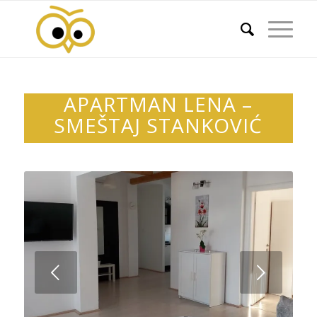
APARTMAN LENA –
SMEŠTAJ STANKOVIĆ
Next