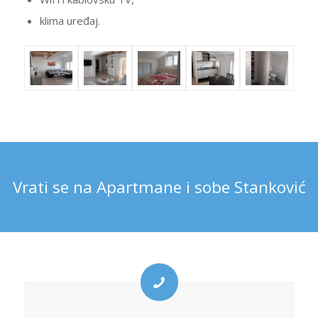
klima uređaj.
Vrati se na Apartmane i sobe Stanković