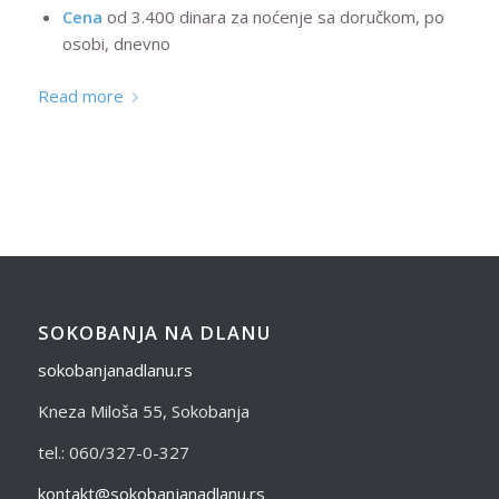
Cena
od 3.400 dinara za noćenje sa doručkom, po
osobi, dnevno
Read more
SOKOBANJA NA DLANU
sokobanjanadlanu.rs
Kneza Miloša 55, Sokobanja
tel.: 060/327-0-327
kontakt@sokobanjanadlanu.rs