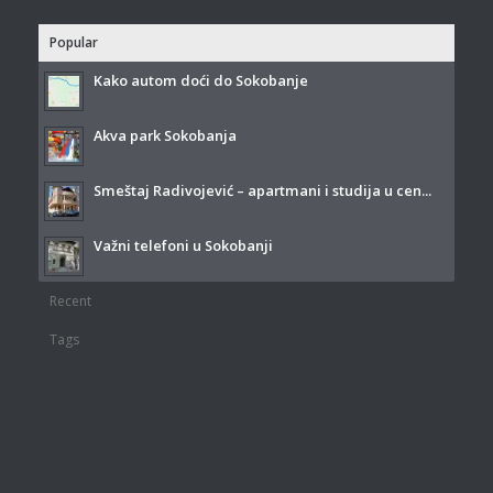
Popular
Kako autom doći do Sokobanje
Akva park Sokobanja
Smeštaj Radivojević – apartmani i studija u cen...
Važni telefoni u Sokobanji
Recent
Tags