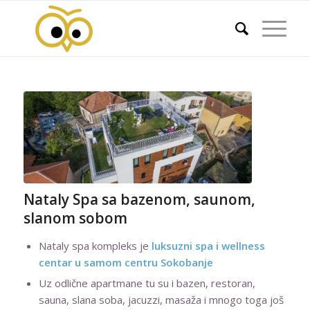
Nataly Spa sa bazenom, saunom,
slanom sobom
Nataly spa kompleks je
luksuzni spa i wellness
centar u samom centru Sokobanje
Uz odlične apartmane tu su i bazen, restoran,
sauna, slana soba, jacuzzi, masaža i mnogo toga još