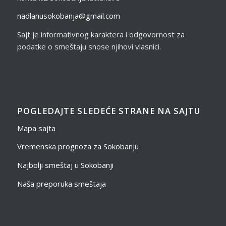
nadlanusokobanja@gmail.com
Sajt je informativnog karaktera i odgovornost za
podatke o smeštaju snose njihovi vlasnici.
POGLEDAJTE SLEDEĆE STRANE NA SAJTU
Mapa sajta
Vremenska prognoza za Sokobanju
Najbolji smeštaj u Sokobanji
Naša preporuka smeštaja