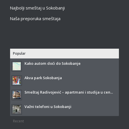
Najbolji smeštaj u Sokobanji
Naša preporuka smeštaja
Popular
Kako autom doći do Sokobanje
Akva park Sokobanja
Smeštaj Radivojević – apartmani i studija u cen...
Važni telefoni u Sokobanji
Recent