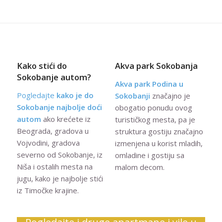
Kako stići do
Akva park Sokobanja
Sokobanje autom?
Akva park Podina u
Pogledajte
kako je do
Sokobanji
značajno je
Sokobanje najbolje doći
obogatio ponudu ovog
autom
ako krećete iz
turističkog mesta, pa je
Beograda, gradova u
struktura gostiju značajno
Vojvodini, gradova
izmenjena u korist mladih,
severno od Sokobanje, iz
omladine i gostiju sa
Niša i ostalih mesta na
malom decom.
jugu, kako je najbolje stići
iz Timočke krajine.