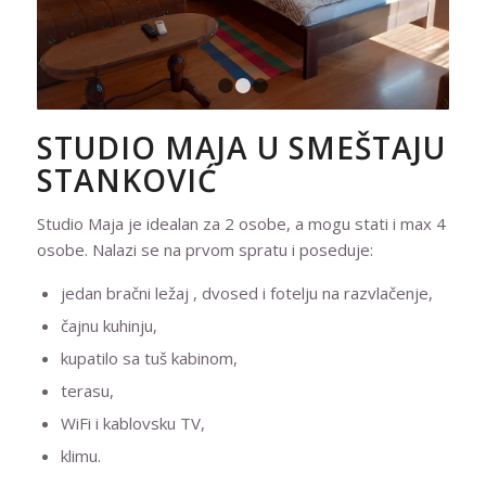
1
2
3
STUDIO MAJA U SMEŠTAJU
STANKOVIĆ
Studio Maja je idealan za 2 osobe, a mogu stati i max 4
osobe. Nalazi se na prvom spratu i poseduje:
jedan bračni ležaj , dvosed i fotelju na razvlačenje,
čajnu kuhinju,
kupatilo sa tuš kabinom,
terasu,
WiFi i kablovsku TV,
klimu.