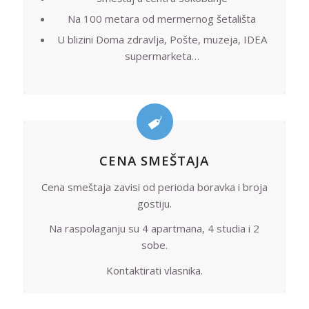
Na 100 metara od mermernog šetališta
U blizini Doma zdravlja, Pošte, muzeja, IDEA
supermarketa…
CENA SMEŠTAJA
Cena smeštaja zavisi od perioda boravka i broja
gostiju.
Na raspolaganju su 4 apartmana, 4 studia i 2
sobe.
Kontaktirati vlasnika.