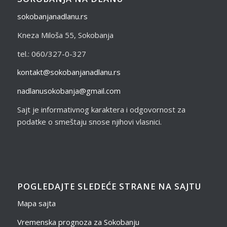
sokobanjanadlanu.rs
Kneza Miloša 55, Sokobanja
tel.: 060/327-0-327
kontakt@sokobanjanadlanu.rs
nadlanusokobanja@gmail.com
Sajt je informativnog karaktera i odgovornost za
podatke o smeštaju snose njihovi vlasnici.
POGLEDAJTE SLEDEĆE STRANE NA SAJTU
Mapa sajta
Vremenska prognoza za Sokobanju