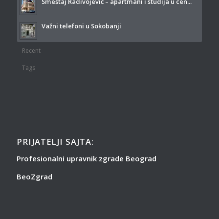
Smeštaj Radivojević – apartmani i studija u cen...
Važni telefoni u Sokobanji
Recent
Tags
PRIJATELJI SAJTA:
Profesionalni upravnik zgrade Beograd
BeoZgrad