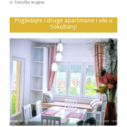
iz Timočke krajine.
Pogledajte i druge apartmane i vile u
Sokobanji