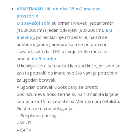
APARTMAN LUKI od oko 35 m2 ima dve
prostorije.
U spavaćoj sobi
su ormar i kreveti, jedan bračni
(160x200cm) i jedan odvojeni (90x200cm),
a
u
dnevnoj
, pored kuhinje i trpezarije, nalazi se
udobna ugaona garnitura koja se po potrebi
razvlači, tako da LUKI u svoje okrilje može da
smesti
do 5 osoba.
U kuhinjici ćete se osećati kao kod kuće, jer smo se
zaista potrudili da imate sve što vam je potrebno
za ugodan boravak.
A ugodan boravak u Sokobanji se prosto
podrazumeva. Soko terme su na 10 minuta lagane
šetnje,a za 15 minuta ste na Mermernom šetalištu.
Gostima je na raspolaganju:
– Besplatan parking
– WI-FI
– CATV