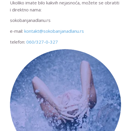
Ukoliko imate bilo kakvih nejasnoća, možete se obratiti
i direktno nama:
sokobanjanadlanu.rs
e-mail:
kontakt@sokobanjanadlanu.rs
telefon:
060/327-0-327