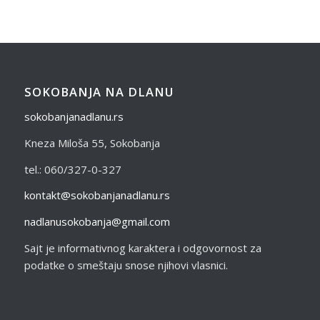
SOKOBANJA NA DLANU
sokobanjanadlanu.rs
Kneza Miloša 55, Sokobanja
tel.: 060/327-0-327
kontakt@sokobanjanadlanu.rs
nadlanusokobanja@gmail.com
Sajt je informativnog karaktera i odgovornost za
podatke o smeštaju snose njihovi vlasnici.