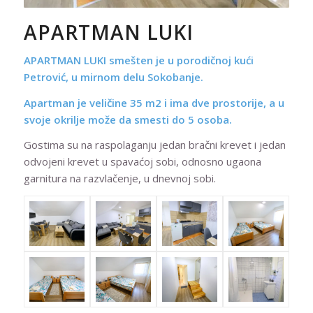
1
2
3
4
APARTMAN LUKI
APARTMAN LUKI smešten je u porodičnoj kući
Petrović, u mirnom delu Sokobanje.
Apartman je veličine 35 m2 i ima dve prostorije, a u
svoje okrilje može da smesti do 5 osoba.
Gostima su na raspolaganju jedan bračni krevet i jedan
odvojeni krevet u spavaćoj sobi, odnosno ugaona
garnitura na razvlačenje, u dnevnoj sobi.