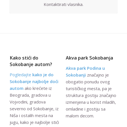
Kontaktirati vlasnika.
Kako stići do
Akva park Sokobanja
Sokobanje autom?
Akva park Podina u
Pogledajte
kako je do
Sokobanji
značajno je
Sokobanje najbolje doći
obogatio ponudu ovog
autom
ako krećete iz
turističkog mesta, pa je
Beograda, gradova u
struktura gostiju značajno
Vojvodini, gradova
izmenjena u korist mladih,
severno od Sokobanje, iz
omladine i gostiju sa
Niša i ostalih mesta na
malom decom.
jugu, kako je najbolje stići