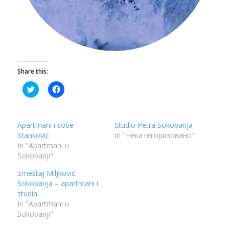
Share this:
Click
Click
to
to
share
share
on
on
Twitter
Facebook
(Opens
(Opens
Apartmani i sobe
Studio Petra Sokobanja
in
in
new
new
Stanković
In "Некатегоризовано"
window)
window)
In "Apartmani u
Sokobanji"
Smeštaj Miljković
Sokobanja – apartmani i
studia
In "Apartmani u
Sokobanji"