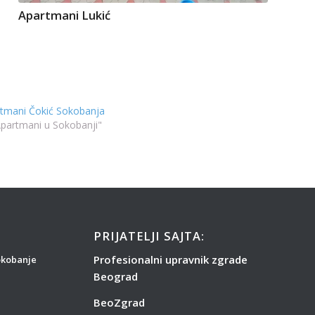
Apartmani Lukić
tmani Čokić Sokobanja
Apartmani u Sokobanji"
PRIJATELJI SAJTA:
Profesionalni upravnik zgrade
okobanje
Beograd
BeoZgrad