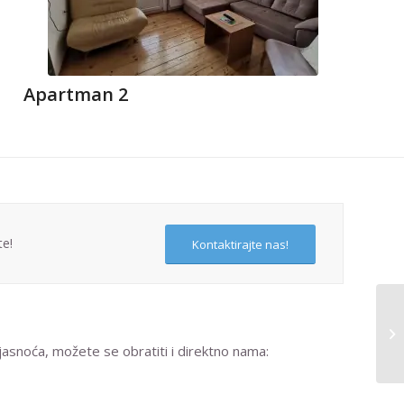
Apartman 2
te!
Kontaktirajte nas!
ejasnoća, možete se obratiti i direktno nama: