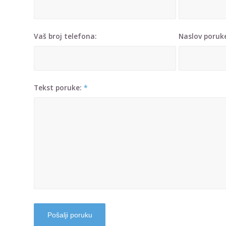
Vaš broj telefona:
Naslov poru
Tekst poruke:
*