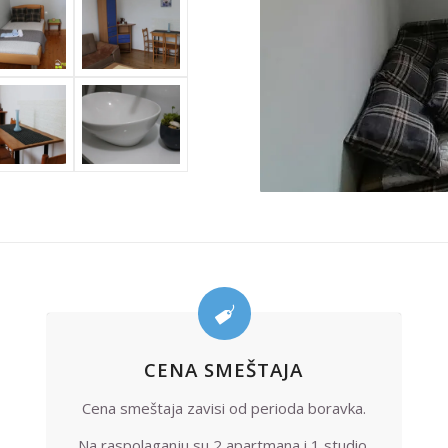
CENA SMEŠTAJA
Cena smeštaja zavisi od perioda boravka.
Na raspolaganju su 2 apartmana i 1 studio.