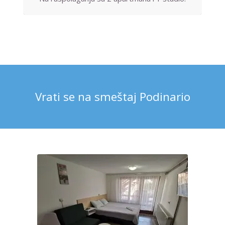
Vrati se na smeštaj Podinario