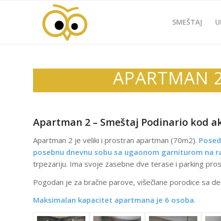
SMEŠTAJ
U
APARTMAN 2
Apartman 2 – Smeštaj Podinario kod a
Apartman 2 je veliki i prostran apartman (70m2).
Posed
posebnu dnevnu sobu sa ugaonom garniturom na ra
trpezariju. Ima svoje zasebne dve terase i parking pros
Pogodan je za bračne parove, višečlane porodice sa d
Maksimalan kapacitet apartmana je 6 osoba
.