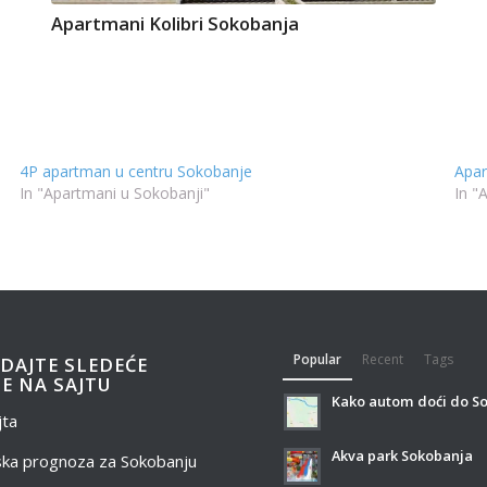
Apartmani Kolibri Sokobanja
4P apartman u centru Sokobanje
Apar
In "Apartmani u Sokobanji"
In "
Popular
Recent
Tags
DAJTE SLEDEĆE
E NA SAJTU
Kako autom doći do S
jta
Akva park Sokobanja
ka prognoza za Sokobanju