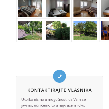
KONTAKTIRAJTE VLASNIKA
Ukoliko nismo u mogućnosti da Vam se
javimo, učinićemo to u najkraćem roku.