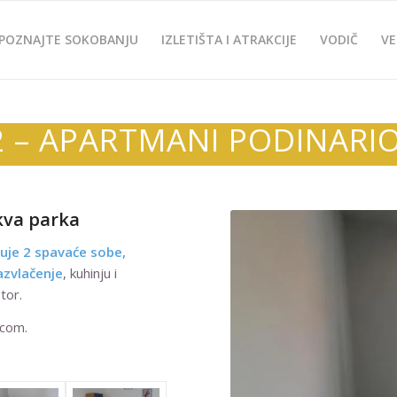
POZNAJTE SOKOBANJU
IZLETIŠTA I ATRAKCIJE
VODIČ
VE
 – APARTMANI PODINARI
kva parka
uje 2 spavaće sobe,
zvlačenje
, kuhinju i
tor.
ecom.