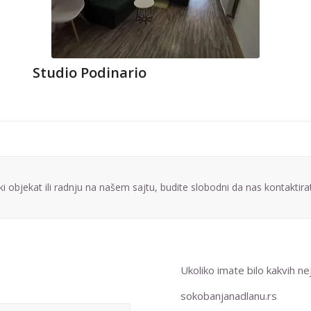
Studio Podinario
ki objekat ili radnju na našem sajtu, budite slobodni da nas kontaktira
Ukoliko imate bilo kakvih n
sokobanjanadlanu.rs