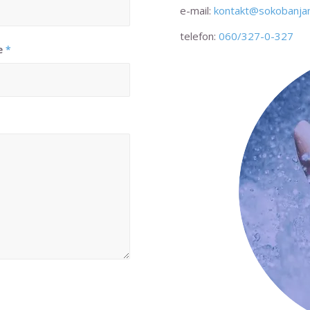
e-mail:
kontakt@sokobanjan
telefon:
060/327-0-327
ke
*