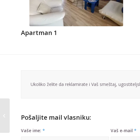
Apartman 1
Ukoliko želite da reklamirate i Vaš smeštaj, ugostiteljs
Studio – Smeštaj
Podinario kod Akva
Pošaljite mail vlasniku:
parka
Vaše ime:
*
Vaš e-mail
*